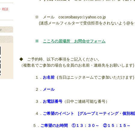
・相談
※
メール cocoroibasyo☆yahoo.co.jp
(迷惑メールフィルターで受信拒否をされないよう@を☆
ay
※
こころの居場所 お問合せフォーム
◆ ご予約時、以下の事項をご記入ください。
（複数名でご参加の場合も全員のお名前・連絡先をお願いします)
１．
お名前
（
当日はニックネームでご参加いただけます)
２．
メール
３．
お電話番号
（日中ご連絡可能な番号）
４．
ご希望のイベント [グループミーティング・個別相
５．
ご希望の
お時間
①１３：３０～ ②１５：１５～