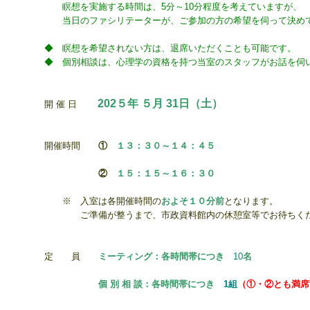
瞑想を実施する時間は、5分～10分程度を考えていますが、
当日のファシリテーターが、ご参加の方の希望を伺って
決め
◆ 瞑想を希望されない方は、退席いただくことも可能です。
◆ 個別相談は、心理学の資格を持つ当室のスタッフがお話を伺
202５年 ５月 31日（土
）
開 催 日
開催時間
①
１３：３０～１４：４５
②
１５：１５
～１６：３０
※ 入室は各開催時間の
およそ１０分前
となります。
ご準備が整うまで、市政資料館内の休憩室等でお待ちく
定 員
ミーティング：各時間帯につき
10
名
個 別 相 談：各時間帯につき
1組
（①・②とも満席