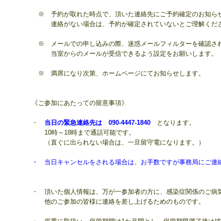
※ 予約が取れた時点で、頂いた連絡先に
ご予約確定のお知ら
連絡がない場合は、予約が確定されていないとご理解くだ
※ メールでの申し込みの際、
迷惑メールフィルターを確認さ
当室からのメールが受信できるよう設定をお願いします。
※ 満席になり次第、ホームページにてお知らせします。
《ご
参加にあたっての留意事項》
・
当日の緊急連絡先は 090-4447-1840
となります。
10時～18時まで通話可能です。
（直ぐに出られない場合は、一旦留守電になります。）
・ 当日キャンセルをされる場合は、お手数ですが事務局にご連
・ 頂いた個人情報は、万が一参加者の方に、
感染症関係のご病
他のご参加の皆様に
連絡を差し上げるための
ものです。