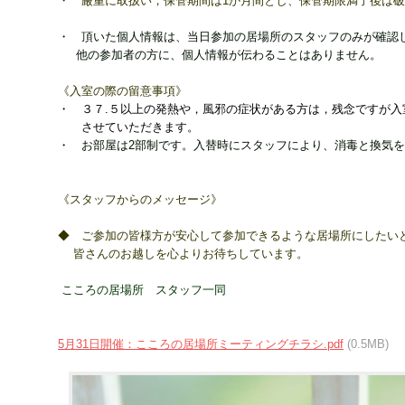
・ 厳重に取扱い，保管期間は1か月間とし、保管期限満了後は
・ 頂いた個人情報は、当日参加の居場所のスタッフのみが確認
他の参加者の方に
、個人情報が伝わることはありません。
《入室の際の留意事項》
・ ３７.５以上の発熱や，風邪の症状がある方は，残念ですが入
させていただきます。
・ お部屋は2部制です。入替時にスタッフにより、消毒と
換気を
《スタッフからのメッセージ》
◆ ご参加の皆様方が安心して参加できるような居場所
にしたい
皆さんのお越しを心よりお待ちしています。
こころの居場所 スタッフ一同
5月31日開催：こころの居場所ミーティングチラシ.pdf
(0.5MB)