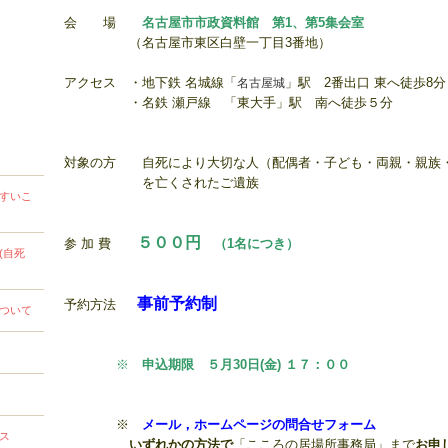
会 場
名古屋市市政資料館 第1、第5集会室
（名古屋市東区白壁一丁目3番地）
アクセス ・地下鉄 名城線「
名古屋城
」駅 2番出口 東へ徒歩8分
・名鉄 瀬戸線 「東大手」駅 南へ徒歩５分
対象の方
自死により大切な人（配偶者・子ども・両親・親族
を亡くされたご遺族
すいこ
５００円
参 加 費
（1名につき）
(自死
事前予約制
予約方法
ついて
※
申込期限 ５月30
日(金) １７：００
※
メール，ホームページの問合せフォーム
ス
いずれかの方法で
「こころの居場所事務局」まで
お申