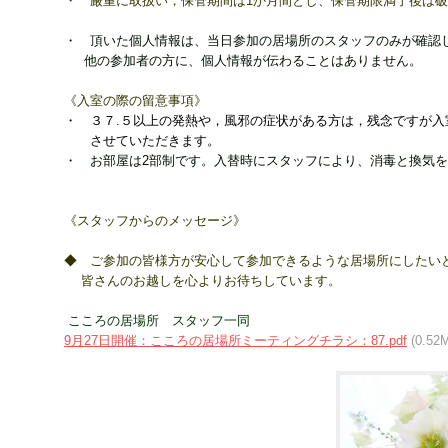
・ 厳重に取扱い，保管期間は1か月間とし、保管期限満了後は
・ 頂いた個人情報は、当日参加の居場所のスタッフのみが確認
他の参加者の方に
、個人情報が伝わることはありません。
《入室の際の留意事項》
・ ３７.５以上の発熱や，風邪の症状がある方は，残念ですが入
させていただきます。
・ お部屋は2部制です。入替時にスタッフにより、消毒と
換気を
《スタッフからのメッセージ》
◆ ご参加の皆様方が安心して参加できるような居場所
にしたい
皆さんのお越しを心よりお待ちしています。
こころの居場所 スタッフ一同
9月27日開催：こころの居場所ミーティングチラシ：87.pdf
(0.52