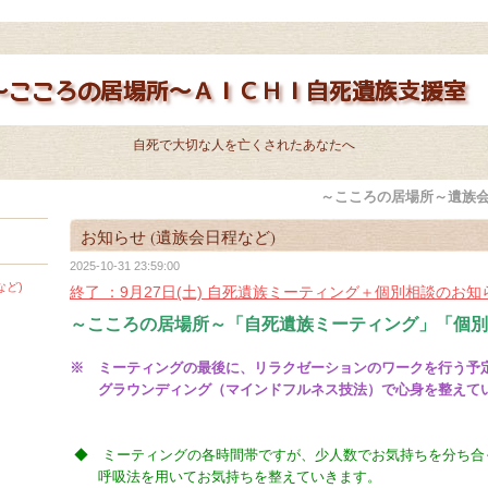
自死で大切な人を亡くされたあなたへ
～こころの居場所～遺族会
お知らせ (遺族会日程など)
2025-10-31 23:59:00
など)
終了 ：9月27日(土) 自死遺族ミーティング＋個別相談のお知
～こころの居場所～「自死遺族ミーティング」「個別
※ ミーティングの最後に、リラクゼーションのワークを行う予
グラウンディング（マインドフルネス技法）で心身を整えて
◆ ミーティングの各時間帯ですが、少人数でお気持ちを分ち合
呼吸法を用いてお気持ちを整えていきます。