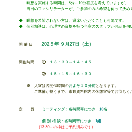
瞑想を実施する時間は、5分～10分程度を考えていますが、
当日のファシリテーターが、ご参加の方の希望を伺って
決め
◆ 瞑想を希望されない方は、退席いただくことも可能です。
◆ 個別相談は、心理学の資格を持つ当室のスタッフがお話を伺
202５年 ９月27日（土
）
開 催 日
開催時間
①
１３：３０～１４：４５
②
１５：１５
～１６：３０
※ 入室は各開催時間の
およそ１０分前
となります。
ご準備が整うまで、市政資料館内の休憩室等でお待ちく
定 員
ミーティング：各時間帯につき
10
名
個 別 相 談：各時間帯につき
1組
(13:30～の枠はご予約済みです)