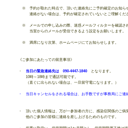
※ 予約が取れた時点で、頂いた連絡先に
ご予約確定のお知ら
連絡がない場合は、予約が確定されていないとご理解くだ
※ メールでの申し込みの際、
迷惑メールフィルターを確認さ
当室からのメールが受信できるよう設定をお願いします。
※ 満席になり次第、ホームページにてお知らせします。
《ご
参加にあたっての留意事項》
・
当日の緊急連絡先は 090-4447-1840
となります。
10時～18時まで通話可能です。
（直ぐに出られない場合は、一旦留守電になります。）
・ 当日キャンセルをされる場合は、お手数ですが事務局にご連
・ 頂いた個人情報は、万が一参加者の方に、
感染症関係のご病
他のご参加の皆様に
連絡を差し上げるための
ものです。