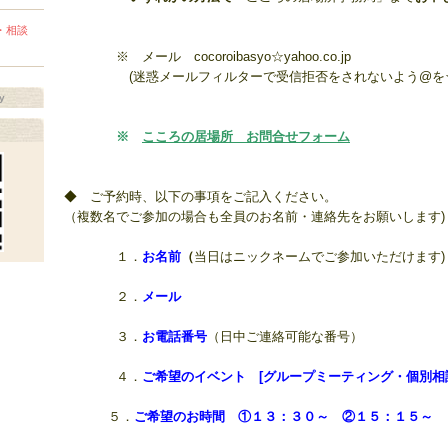
・相談
※
メール cocoroibasyo☆yahoo.co.jp
(迷惑メールフィルターで受信拒否をされないよう@を☆
y
※
こころの居場所 お問合せフォーム
◆ ご予約時、以下の事項をご記入ください。
（複数名でご参加の場合も全員のお名前・連絡先をお願いします)
１．
お名前
（
当日はニックネームでご参加いただけます)
２．
メール
３．
お電話番号
（日中ご連絡可能な番号）
４．
ご希望のイベント [グループミーティング・個別相
５．
ご希望の
お時間
①１３：３０～ ②１５：１５～