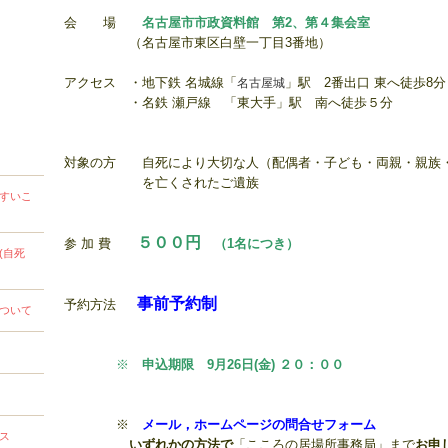
会 場
名古屋市市政資料館 第2、第４集会室
（名古屋市東区白壁一丁目3番地）
アクセス ・地下鉄 名城線「
名古屋城
」駅 2番出口 東へ徒歩8分
・名鉄 瀬戸線 「東大手」駅 南へ徒歩５分
対象の方
自死により大切な人（配偶者・子ども・両親・親族
を亡くされたご遺族
すいこ
５００円
参 加 費
（1名につき）
(自死
事前予約制
予約方法
ついて
※
申込期限 9月26
日(金) ２０：００
※
メール，ホームページの問合せフォーム
ス
いずれかの方法で
「こころの居場所事務局」まで
お申